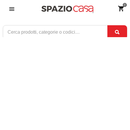
0
Sedia Charles in Polipropilene Bianca
Riferimento:
4139-0
79
€
,90
CONSEGNA TRA
DISPONIBILE
3 SET
E
7 SET
1 / 1