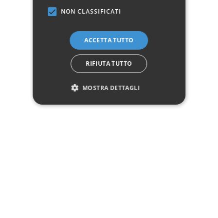
Marchio:
NON CLASSIFICATI
✓
✓
Imballaggio professionale
Pagamenti sicuri
ACCETTA TUTTO
✓
✓
Garanzia ufficiale
Acquisto assicurato fino a 2.500 €
Aggiungi alla lista dei desideri
RIFIUTA TUTTO
Hai bisogno di aiuto?
MOSTRA DETTAGLI
☎ Assistenza telefonica
WhatsApp
Descrizione
Pagamenti
Spedizione