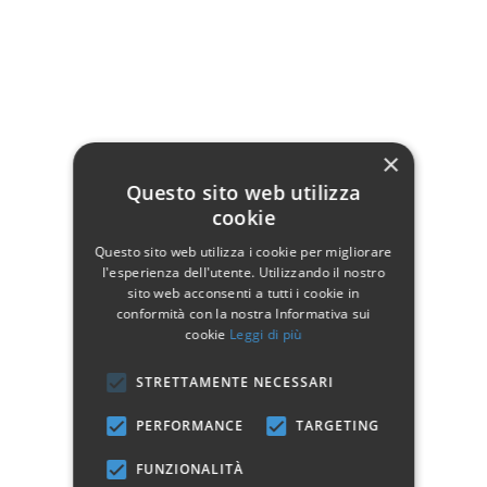
Dati tecnici
Larghezza
54
×
Profondità
46
Questo sito web utilizza
Altezza
80
cookie
Altezza seduta
49
Questo sito web utilizza i cookie per migliorare
l'esperienza dell'utente. Utilizzando il nostro
Manifattura
Prodotto 100% Italiano
sito web acconsenti a tutti i cookie in
conformità con la nostra Informativa sui
Stile
Moderno
cookie
Leggi di più
Colore
Bianco
STRETTAMENTE NECESSARI
PERFORMANCE
TARGETING
La quantità di ordine minimo di acquisto del prodotto è
2
FUNZIONALITÀ